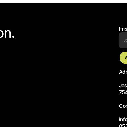
on.
Fri
Adr
Jos
75
Co
inf
053