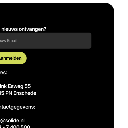
s nieuws ontvangen?
es:
ink Esweg 55
45 PN Enschede
ntactgegevens:
o@solide.nl
 - 7 400 500