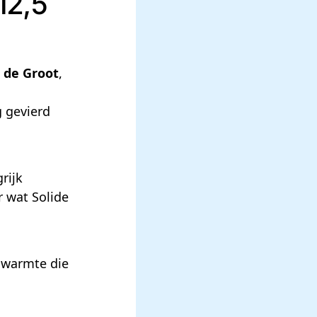
12,5
 de Groot
,
g gevierd
rijk
 wat Solide
e warmte die