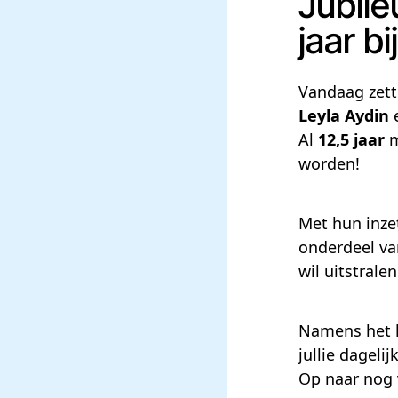
Jubile
jaar bi
Vandaag zette
Leyla Aydin
Al
12,5 jaar
m
worden!
Met hun inzet
onderdeel va
wil uitstrale
Namens het h
jullie dageli
Op naar nog 